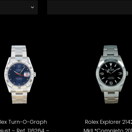
lex Turn-O-Graph
Rolex Explorer 214
just – Ref. 116264 –...
MkII *Completo 2018