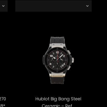
270
Hublot Big Bang Steel
*...
Ceramic – Ref....