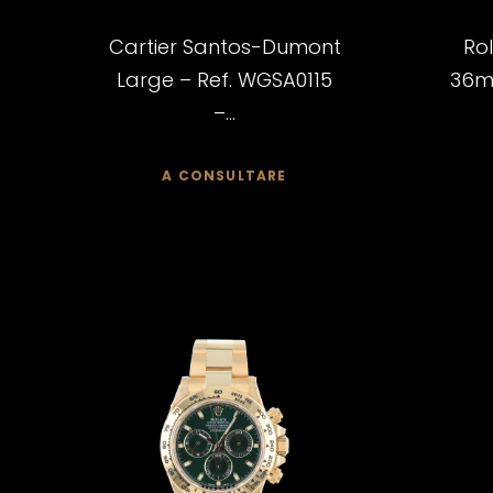
Cartier Santos-Dumont
Ro
Large – Ref. WGSA0115
36mm
–...
A CONSULTARE