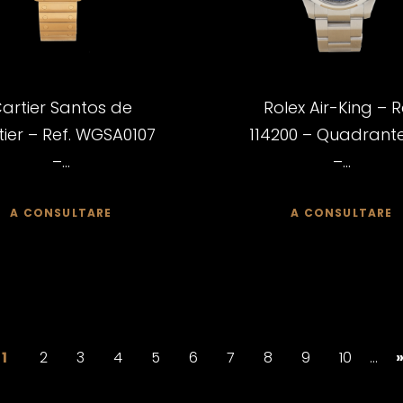
artier Santos de
Rolex Air-King – R
ier – Ref. WGSA0107
114200 – Quadrante
–...
–...
A CONSULTARE
A CONSULTARE
1
2
3
4
5
6
7
8
9
10
...