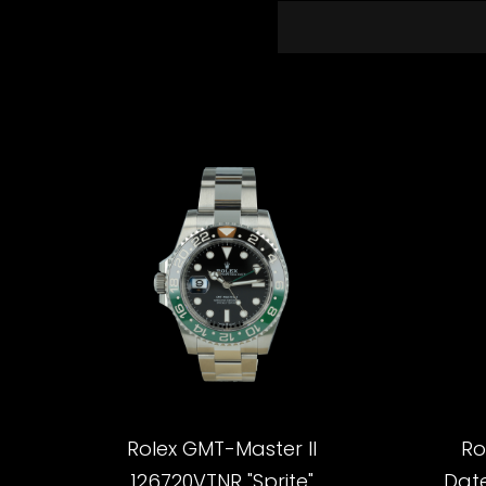
Rolex GMT-Master II
Ro
126720VTNR "Sprite"
Date